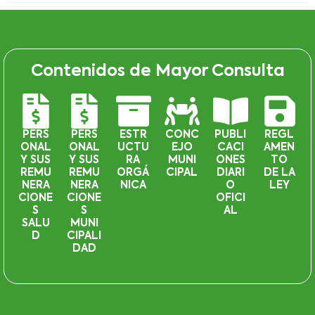
Contenidos de Mayor Consulta
PERS
PERS
ESTR
CONC
PUBLI
REGL
ONAL
ONAL
UCTU
EJO
CACI
AMEN
Y SUS
Y SUS
RA
MUNI
ONES
TO
REMU
REMU
ORGÁ
CIPAL
DIARI
DE LA
NERA
NERA
NICA
O
LEY
CIONE
CIONE
OFICI
S
S
AL
SALU
MUNI
D
CIPALI
DAD