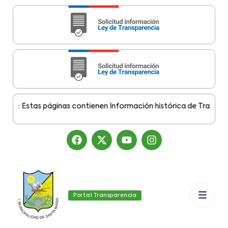
e:
Estas páginas contienen Información histórica de Transparenc
Portal Transparencia