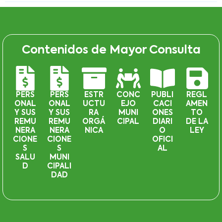
Contenidos de Mayor Consulta
PERS
PERS
ESTR
CONC
PUBLI
REGL
ONAL
ONAL
UCTU
EJO
CACI
AMEN
Y SUS
Y SUS
RA
MUNI
ONES
TO
REMU
REMU
ORGÁ
CIPAL
DIARI
DE LA
NERA
NERA
NICA
O
LEY
CIONE
CIONE
OFICI
S
S
AL
SALU
MUNI
D
CIPALI
DAD