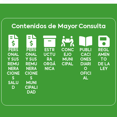
Contenidos de Mayor Consulta
PERS
PERS
ESTR
CONC
PUBLI
REGL
ONAL
ONAL
UCTU
EJO
CACI
AMEN
Y SUS
Y SUS
RA
MUNI
ONES
TO
REMU
REMU
ORGÁ
CIPAL
DIARI
DE LA
NERA
NERA
NICA
O
LEY
CIONE
CIONE
OFICI
S
S
AL
SALU
MUNI
D
CIPALI
DAD