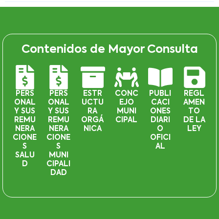
Contenidos de Mayor Consulta
PERS
PERS
ESTR
CONC
PUBLI
REGL
ONAL
ONAL
UCTU
EJO
CACI
AMEN
Y SUS
Y SUS
RA
MUNI
ONES
TO
REMU
REMU
ORGÁ
CIPAL
DIARI
DE LA
NERA
NERA
NICA
O
LEY
CIONE
CIONE
OFICI
S
S
AL
SALU
MUNI
D
CIPALI
DAD