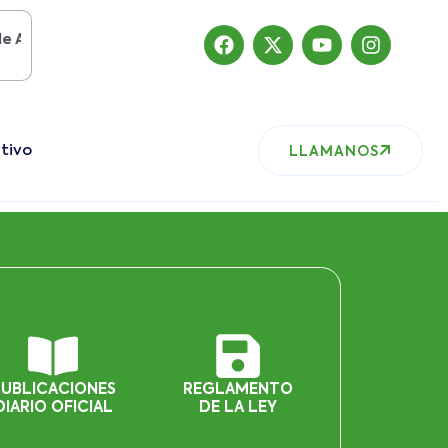
to del 2019
, nuestro sitio ha migrado
tivo
LLAMANOS
PUBLICACIONES
REGLAMENTO
DIARIO OFICIAL
DE LA LEY