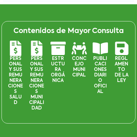
Contenidos de Mayor Consulta
PERS
PERS
ESTR
CONC
PUBLI
REGL
ONAL
ONAL
UCTU
EJO
CACI
AMEN
Y SUS
Y SUS
RA
MUNI
ONES
TO
REMU
REMU
ORGÁ
CIPAL
DIARI
DE LA
NERA
NERA
NICA
O
LEY
CIONE
CIONE
OFICI
S
S
AL
SALU
MUNI
D
CIPALI
DAD