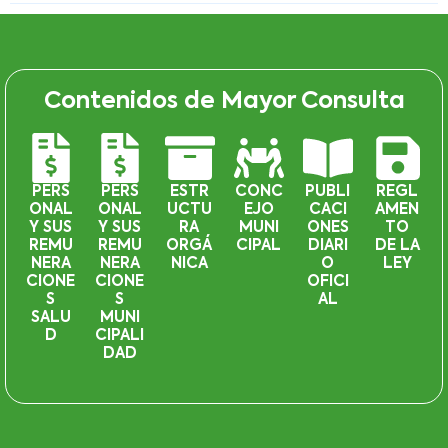
Contenidos de Mayor Consulta
PERS
PERS
ESTR
CONC
PUBLI
REGL
ONAL
ONAL
UCTU
EJO
CACI
AMEN
Y SUS
Y SUS
RA
MUNI
ONES
TO
REMU
REMU
ORGÁ
CIPAL
DIARI
DE LA
NERA
NERA
NICA
O
LEY
CIONE
CIONE
OFICI
S
S
AL
SALU
MUNI
D
CIPALI
DAD