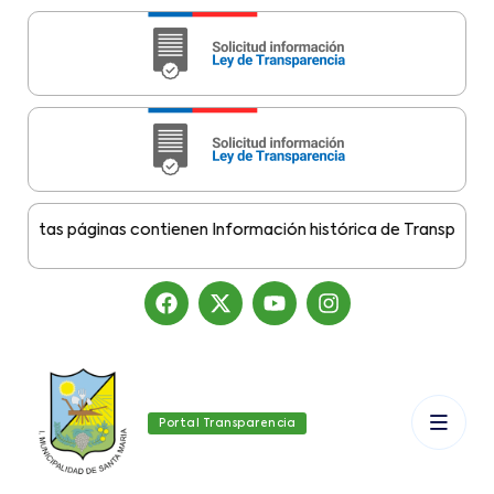
stas páginas contienen Información histórica de Transparencia 
Portal Transparencia