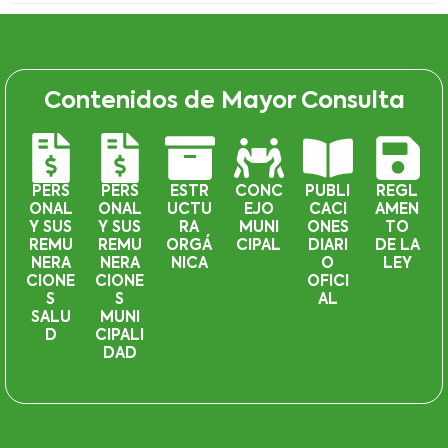
Contenidos de Mayor Consulta
PERS
PERS
ESTR
CONC
PUBLI
REGL
ONAL
ONAL
UCTU
EJO
CACI
AMEN
Y SUS
Y SUS
RA
MUNI
ONES
TO
REMU
REMU
ORGÁ
CIPAL
DIARI
DE LA
NERA
NERA
NICA
O
LEY
CIONE
CIONE
OFICI
S
S
AL
SALU
MUNI
D
CIPALI
DAD