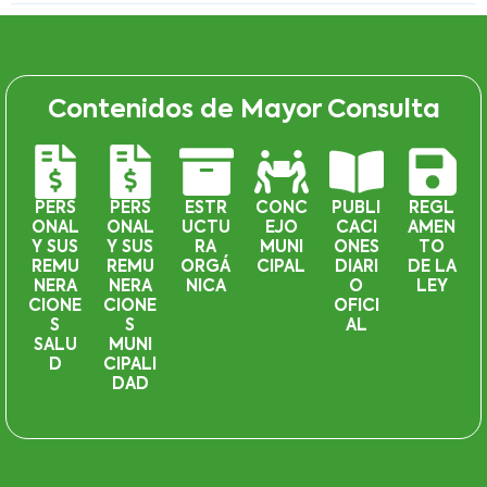
Contenidos de Mayor Consulta
PERS
PERS
ESTR
CONC
PUBLI
REGL
ONAL
ONAL
UCTU
EJO
CACI
AMEN
Y SUS
Y SUS
RA
MUNI
ONES
TO
REMU
REMU
ORGÁ
CIPAL
DIARI
DE LA
NERA
NERA
NICA
O
LEY
CIONE
CIONE
OFICI
S
S
AL
SALU
MUNI
D
CIPALI
DAD