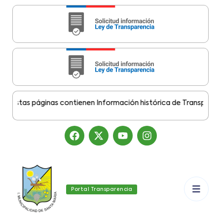
stas páginas contienen Información histórica de Transparencia 
Portal Transparencia