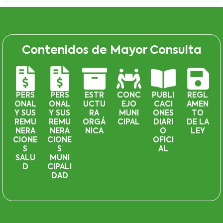
Contenidos de Mayor Consulta
PERS
PERS
ESTR
CONC
PUBLI
REGL
ONAL
ONAL
UCTU
EJO
CACI
AMEN
Y SUS
Y SUS
RA
MUNI
ONES
TO
REMU
REMU
ORGÁ
CIPAL
DIARI
DE LA
NERA
NERA
NICA
O
LEY
CIONE
CIONE
OFICI
S
S
AL
SALU
MUNI
D
CIPALI
DAD