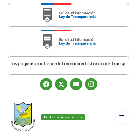
tas páginas contienen Información histórica de Transparencia M
Portal Transparencia