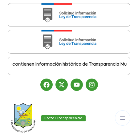
s contienen Información histórica de Transparencia Municipal D
Portal Transparencia