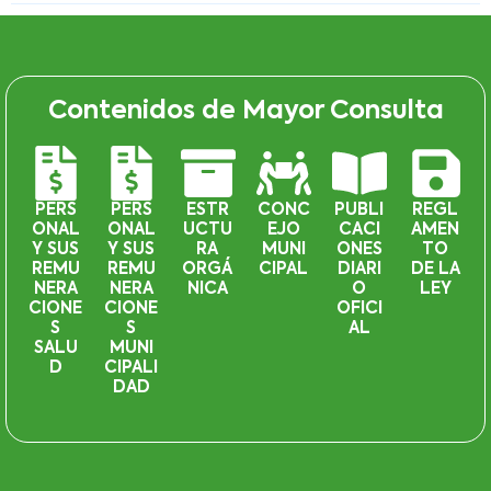
Contenidos de Mayor Consulta
PERS
PERS
ESTR
CONC
PUBLI
REGL
ONAL
ONAL
UCTU
EJO
CACI
AMEN
Y SUS
Y SUS
RA
MUNI
ONES
TO
REMU
REMU
ORGÁ
CIPAL
DIARI
DE LA
NERA
NERA
NICA
O
LEY
CIONE
CIONE
OFICI
S
S
AL
SALU
MUNI
D
CIPALI
DAD