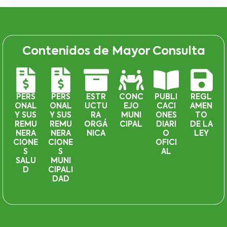
Contenidos de Mayor Consulta
PERS
PERS
ESTR
CONC
PUBLI
REGL
ONAL
ONAL
UCTU
EJO
CACI
AMEN
Y SUS
Y SUS
RA
MUNI
ONES
TO
REMU
REMU
ORGÁ
CIPAL
DIARI
DE LA
NERA
NERA
NICA
O
LEY
CIONE
CIONE
OFICI
S
S
AL
SALU
MUNI
D
CIPALI
DAD