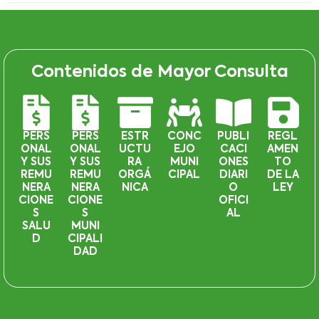
Contenidos de Mayor Consulta
PERS
PERS
ESTR
CONC
PUBLI
REGL
ONAL
ONAL
UCTU
EJO
CACI
AMEN
Y SUS
Y SUS
RA
MUNI
ONES
TO
REMU
REMU
ORGÁ
CIPAL
DIARI
DE LA
NERA
NERA
NICA
O
LEY
CIONE
CIONE
OFICI
S
S
AL
SALU
MUNI
D
CIPALI
DAD