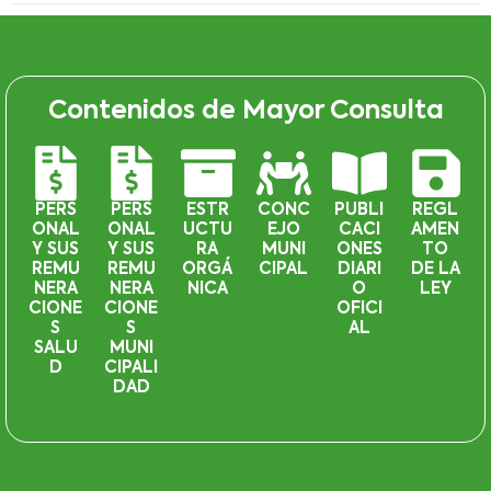
Contenidos de Mayor Consulta
PERS
PERS
ESTR
CONC
PUBLI
REGL
ONAL
ONAL
UCTU
EJO
CACI
AMEN
Y SUS
Y SUS
RA
MUNI
ONES
TO
REMU
REMU
ORGÁ
CIPAL
DIARI
DE LA
NERA
NERA
NICA
O
LEY
CIONE
CIONE
OFICI
S
S
AL
SALU
MUNI
D
CIPALI
DAD