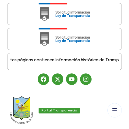
stas páginas contienen Información histórica de Transparencia M
Portal Transparencia