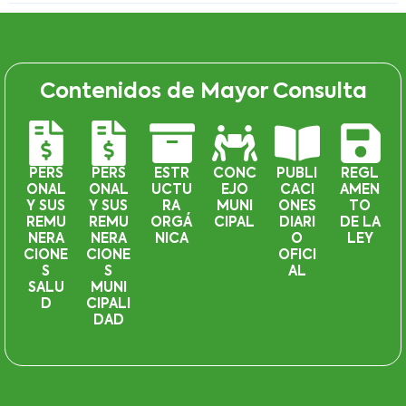
Contenidos de Mayor Consulta
PERS
PERS
ESTR
CONC
PUBLI
REGL
ONAL
ONAL
UCTU
EJO
CACI
AMEN
Y SUS
Y SUS
RA
MUNI
ONES
TO
REMU
REMU
ORGÁ
CIPAL
DIARI
DE LA
NERA
NERA
NICA
O
LEY
CIONE
CIONE
OFICI
S
S
AL
SALU
MUNI
D
CIPALI
DAD