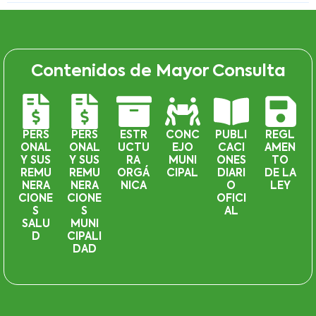
Contenidos de Mayor Consulta
PERS
PERS
ESTR
CONC
PUBLI
REGL
ONAL
ONAL
UCTU
EJO
CACI
AMEN
Y SUS
Y SUS
RA
MUNI
ONES
TO
REMU
REMU
ORGÁ
CIPAL
DIARI
DE LA
NERA
NERA
NICA
O
LEY
CIONE
CIONE
OFICI
S
S
AL
SALU
MUNI
D
CIPALI
DAD