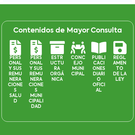
Contenidos de Mayor Consulta
PERS
PERS
ESTR
CONC
PUBLI
REGL
ONAL
ONAL
UCTU
EJO
CACI
AMEN
Y SUS
Y SUS
RA
MUNI
ONES
TO
REMU
REMU
ORGÁ
CIPAL
DIARI
DE LA
NERA
NERA
NICA
O
LEY
CIONE
CIONE
OFICI
S
S
AL
SALU
MUNI
D
CIPALI
DAD