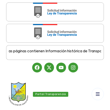
tas páginas contienen Información histórica de Transparencia M
Portal Transparencia