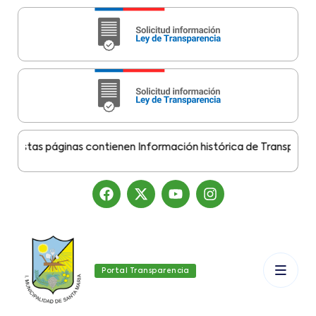
stas páginas contienen Información histórica de Transparencia 
Portal Transparencia