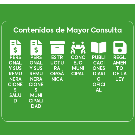
Contenidos de Mayor Consulta
PERS
PERS
ESTR
CONC
PUBLI
REGL
ONAL
ONAL
UCTU
EJO
CACI
AMEN
Y SUS
Y SUS
RA
MUNI
ONES
TO
REMU
REMU
ORGÁ
CIPAL
DIARI
DE LA
NERA
NERA
NICA
O
LEY
CIONE
CIONE
OFICI
S
S
AL
SALU
MUNI
D
CIPALI
DAD