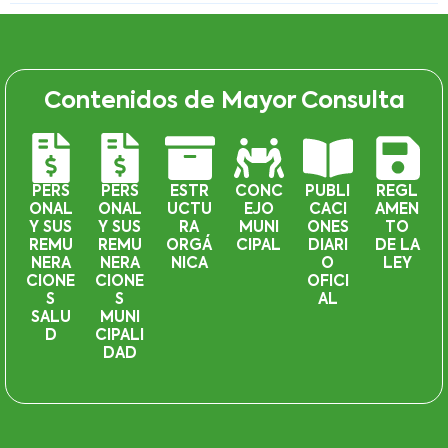
Contenidos de Mayor Consulta
PERS
PERS
ESTR
CONC
PUBLI
REGL
ONAL
ONAL
UCTU
EJO
CACI
AMEN
Y SUS
Y SUS
RA
MUNI
ONES
TO
REMU
REMU
ORGÁ
CIPAL
DIARI
DE LA
NERA
NERA
NICA
O
LEY
CIONE
CIONE
OFICI
S
S
AL
SALU
MUNI
D
CIPALI
DAD