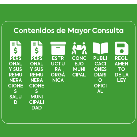
Contenidos de Mayor Consulta
PERS
PERS
ESTR
CONC
PUBLI
REGL
ONAL
ONAL
UCTU
EJO
CACI
AMEN
Y SUS
Y SUS
RA
MUNI
ONES
TO
REMU
REMU
ORGÁ
CIPAL
DIARI
DE LA
NERA
NERA
NICA
O
LEY
CIONE
CIONE
OFICI
S
S
AL
SALU
MUNI
D
CIPALI
DAD