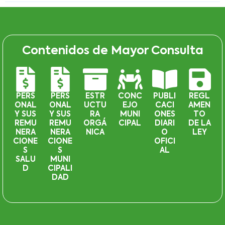
Contenidos de Mayor Consulta
PERS
PERS
ESTR
CONC
PUBLI
REGL
ONAL
ONAL
UCTU
EJO
CACI
AMEN
Y SUS
Y SUS
RA
MUNI
ONES
TO
REMU
REMU
ORGÁ
CIPAL
DIARI
DE LA
NERA
NERA
NICA
O
LEY
CIONE
CIONE
OFICI
S
S
AL
SALU
MUNI
D
CIPALI
DAD