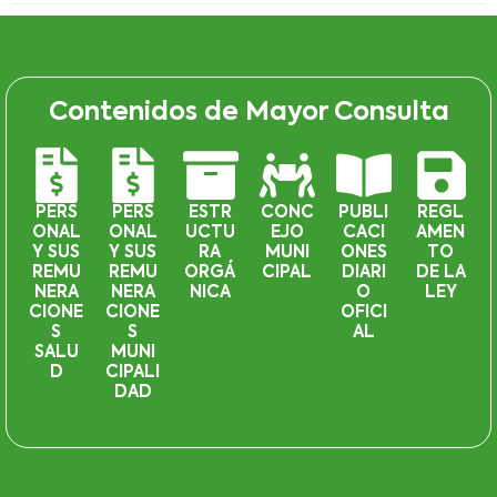
Contenidos de Mayor Consulta
PERS
PERS
ESTR
CONC
PUBLI
REGL
ONAL
ONAL
UCTU
EJO
CACI
AMEN
Y SUS
Y SUS
RA
MUNI
ONES
TO
REMU
REMU
ORGÁ
CIPAL
DIARI
DE LA
NERA
NERA
NICA
O
LEY
CIONE
CIONE
OFICI
S
S
AL
SALU
MUNI
D
CIPALI
DAD