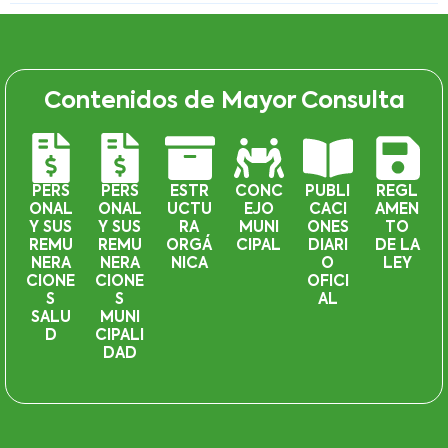
Contenidos de Mayor Consulta
PERS
PERS
ESTR
CONC
PUBLI
REGL
ONAL
ONAL
UCTU
EJO
CACI
AMEN
Y SUS
Y SUS
RA
MUNI
ONES
TO
REMU
REMU
ORGÁ
CIPAL
DIARI
DE LA
NERA
NERA
NICA
O
LEY
CIONE
CIONE
OFICI
S
S
AL
SALU
MUNI
D
CIPALI
DAD