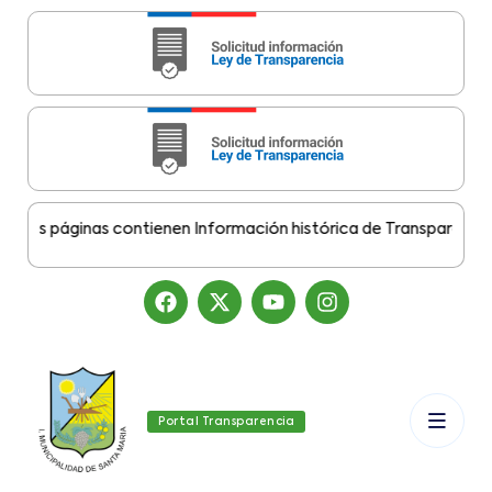
s páginas contienen Información histórica de Transparencia Mun
Portal Transparencia