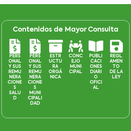
Contenidos de Mayor Consulta
PERS
PERS
ESTR
CONC
PUBLI
REGL
ONAL
ONAL
UCTU
EJO
CACI
AMEN
Y SUS
Y SUS
RA
MUNI
ONES
TO
REMU
REMU
ORGÁ
CIPAL
DIARI
DE LA
NERA
NERA
NICA
O
LEY
CIONE
CIONE
OFICI
S
S
AL
SALU
MUNI
D
CIPALI
DAD