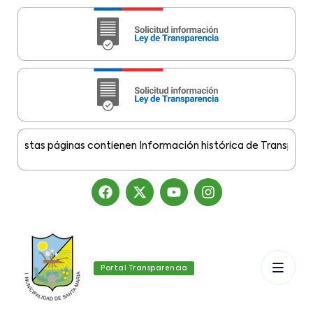
stas páginas contienen Información histórica de Transparencia 
Portal Transparencia