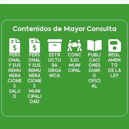
Contenidos de Mayor Consulta
PERS
PERS
ESTR
CONC
PUBLI
REGL
ONAL
ONAL
UCTU
EJO
CACI
AMEN
Y SUS
Y SUS
RA
MUNI
ONES
TO
REMU
REMU
ORGÁ
CIPAL
DIARI
DE LA
NERA
NERA
NICA
O
LEY
CIONE
CIONE
OFICI
S
S
AL
SALU
MUNI
D
CIPALI
DAD