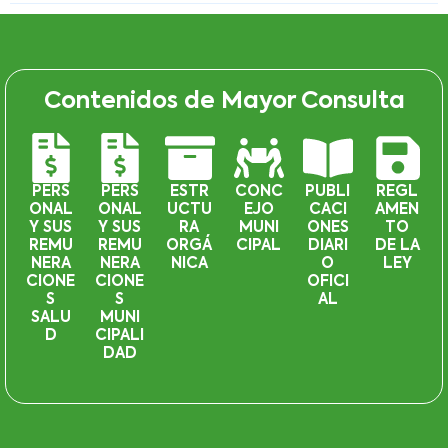
Contenidos de Mayor Consulta
PERS
PERS
ESTR
CONC
PUBLI
REGL
ONAL
ONAL
UCTU
EJO
CACI
AMEN
Y SUS
Y SUS
RA
MUNI
ONES
TO
REMU
REMU
ORGÁ
CIPAL
DIARI
DE LA
NERA
NERA
NICA
O
LEY
CIONE
CIONE
OFICI
S
S
AL
SALU
MUNI
D
CIPALI
DAD