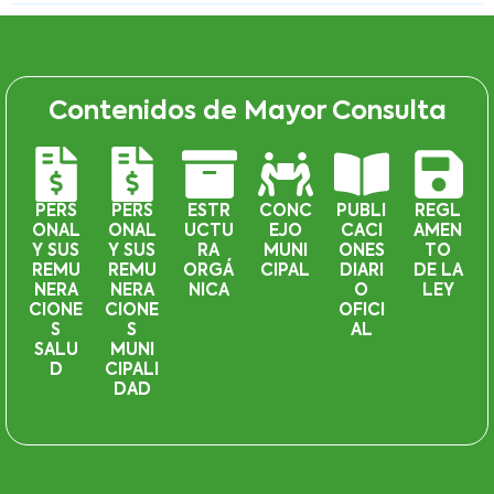
Contenidos de Mayor Consulta
PERS
PERS
ESTR
CONC
PUBLI
REGL
ONAL
ONAL
UCTU
EJO
CACI
AMEN
Y SUS
Y SUS
RA
MUNI
ONES
TO
REMU
REMU
ORGÁ
CIPAL
DIARI
DE LA
NERA
NERA
NICA
O
LEY
CIONE
CIONE
OFICI
S
S
AL
SALU
MUNI
D
CIPALI
DAD