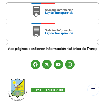
stas páginas contienen Información histórica de Transparencia 
Portal Transparencia