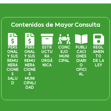
Contenidos de Mayor Consulta
PERS
PERS
ESTR
CONC
PUBLI
REGL
ONAL
ONAL
UCTU
EJO
CACI
AMEN
Y SUS
Y SUS
RA
MUNI
ONES
TO
REMU
REMU
ORGÁ
CIPAL
DIARI
DE LA
NERA
NERA
NICA
O
LEY
CIONE
CIONE
OFICI
S
S
AL
SALU
MUNI
D
CIPALI
DAD