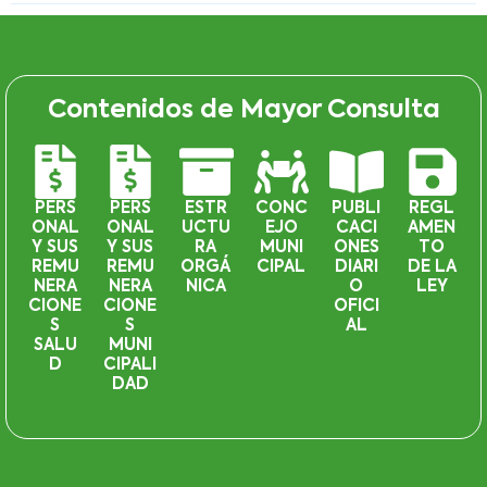
Contenidos de Mayor Consulta
PERS
PERS
ESTR
CONC
PUBLI
REGL
ONAL
ONAL
UCTU
EJO
CACI
AMEN
Y SUS
Y SUS
RA
MUNI
ONES
TO
REMU
REMU
ORGÁ
CIPAL
DIARI
DE LA
NERA
NERA
NICA
O
LEY
CIONE
CIONE
OFICI
S
S
AL
SALU
MUNI
D
CIPALI
DAD