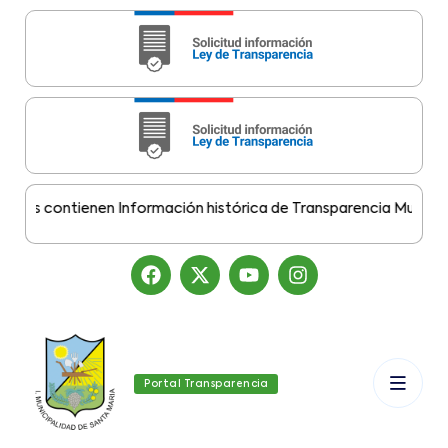
s contienen Información histórica de Transparencia Municipal D
Portal Transparencia