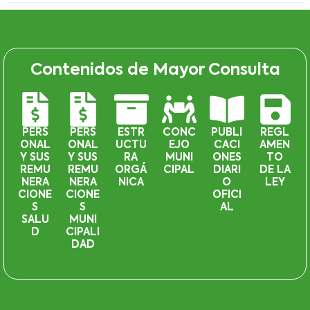
Contenidos de Mayor Consulta
PERS
PERS
ESTR
CONC
PUBLI
REGL
ONAL
ONAL
UCTU
EJO
CACI
AMEN
Y SUS
Y SUS
RA
MUNI
ONES
TO
REMU
REMU
ORGÁ
CIPAL
DIARI
DE LA
NERA
NERA
NICA
O
LEY
CIONE
CIONE
OFICI
S
S
AL
SALU
MUNI
D
CIPALI
DAD