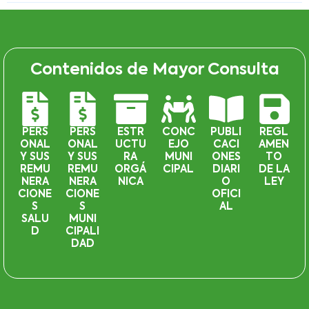
Contenidos de Mayor Consulta
PERS
PERS
ESTR
CONC
PUBLI
REGL
ONAL
ONAL
UCTU
EJO
CACI
AMEN
Y SUS
Y SUS
RA
MUNI
ONES
TO
REMU
REMU
ORGÁ
CIPAL
DIARI
DE LA
NERA
NERA
NICA
O
LEY
CIONE
CIONE
OFICI
S
S
AL
SALU
MUNI
D
CIPALI
DAD