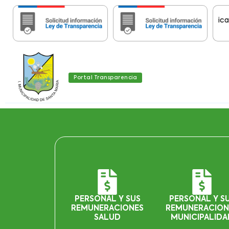
portante:
Estas páginas contienen Información histórica de Tr
Portal Transparencia
PERSONAL Y SUS
PERSONAL Y S
REMUNERACIONES
REMUNERACION
SALUD
MUNICIPALIDA