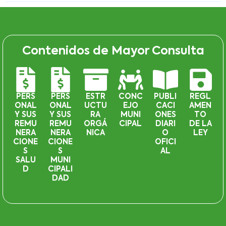
Contenidos de Mayor Consulta
PERS
PERS
ESTR
CONC
PUBLI
REGL
ONAL
ONAL
UCTU
EJO
CACI
AMEN
Y SUS
Y SUS
RA
MUNI
ONES
TO
REMU
REMU
ORGÁ
CIPAL
DIARI
DE LA
NERA
NERA
NICA
O
LEY
CIONE
CIONE
OFICI
S
S
AL
SALU
MUNI
D
CIPALI
DAD