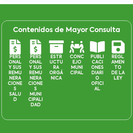
Contenidos de Mayor Consulta
PERS
PERS
ESTR
CONC
PUBLI
REGL
ONAL
ONAL
UCTU
EJO
CACI
AMEN
Y SUS
Y SUS
RA
MUNI
ONES
TO
REMU
REMU
ORGÁ
CIPAL
DIARI
DE LA
NERA
NERA
NICA
O
LEY
CIONE
CIONE
OFICI
S
S
AL
SALU
MUNI
D
CIPALI
DAD