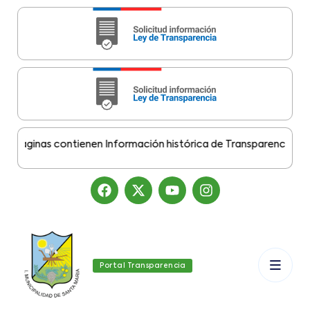
áginas contienen Información histórica de Transparencia Munici
Portal Transparencia