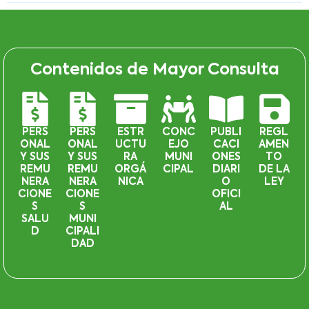
Contenidos de Mayor Consulta
PERS
PERS
ESTR
CONC
PUBLI
REGL
ONAL
ONAL
UCTU
EJO
CACI
AMEN
Y SUS
Y SUS
RA
MUNI
ONES
TO
REMU
REMU
ORGÁ
CIPAL
DIARI
DE LA
NERA
NERA
NICA
O
LEY
CIONE
CIONE
OFICI
S
S
AL
SALU
MUNI
D
CIPALI
DAD