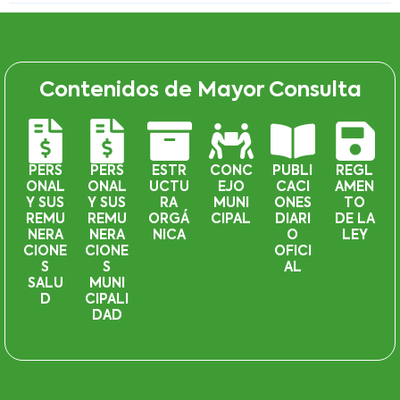
Contenidos de Mayor Consulta
PERS
PERS
ESTR
CONC
PUBLI
REGL
ONAL
ONAL
UCTU
EJO
CACI
AMEN
Y SUS
Y SUS
RA
MUNI
ONES
TO
REMU
REMU
ORGÁ
CIPAL
DIARI
DE LA
NERA
NERA
NICA
O
LEY
CIONE
CIONE
OFICI
S
S
AL
SALU
MUNI
D
CIPALI
DAD