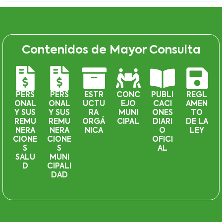
Contenidos de Mayor Consulta
PERS
PERS
ESTR
CONC
PUBLI
REGL
ONAL
ONAL
UCTU
EJO
CACI
AMEN
Y SUS
Y SUS
RA
MUNI
ONES
TO
REMU
REMU
ORGÁ
CIPAL
DIARI
DE LA
NERA
NERA
NICA
O
LEY
CIONE
CIONE
OFICI
S
S
AL
SALU
MUNI
D
CIPALI
DAD