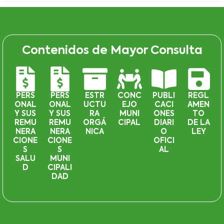
Contenidos de Mayor Consulta
PERS
PERS
ESTR
CONC
PUBLI
REGL
ONAL
ONAL
UCTU
EJO
CACI
AMEN
Y SUS
Y SUS
RA
MUNI
ONES
TO
REMU
REMU
ORGÁ
CIPAL
DIARI
DE LA
NERA
NERA
NICA
O
LEY
CIONE
CIONE
OFICI
S
S
AL
SALU
MUNI
D
CIPALI
DAD