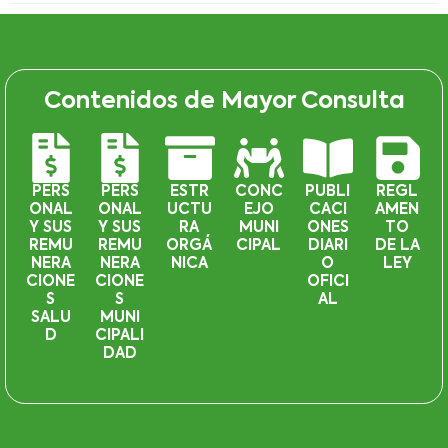
Contenidos de Mayor Consulta
PERS
PERS
ESTR
CONC
PUBLI
REGL
ONAL
ONAL
UCTU
EJO
CACI
AMEN
Y SUS
Y SUS
RA
MUNI
ONES
TO
REMU
REMU
ORGÁ
CIPAL
DIARI
DE LA
NERA
NERA
NICA
O
LEY
CIONE
CIONE
OFICI
S
S
AL
SALU
MUNI
D
CIPALI
DAD