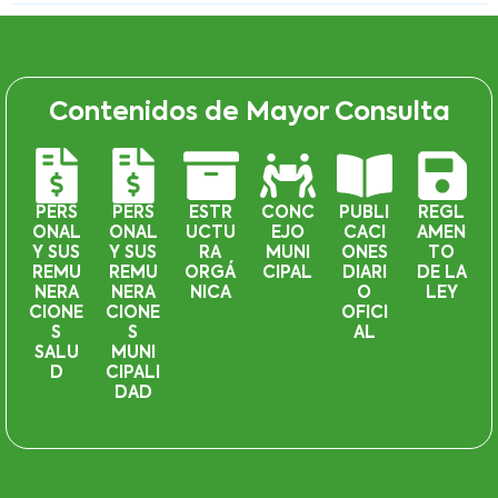
Contenidos de Mayor Consulta
PERS
PERS
ESTR
CONC
PUBLI
REGL
ONAL
ONAL
UCTU
EJO
CACI
AMEN
Y SUS
Y SUS
RA
MUNI
ONES
TO
REMU
REMU
ORGÁ
CIPAL
DIARI
DE LA
NERA
NERA
NICA
O
LEY
CIONE
CIONE
OFICI
S
S
AL
SALU
MUNI
D
CIPALI
DAD