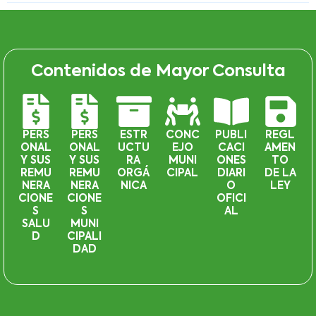
Contenidos de Mayor Consulta
PERS
PERS
ESTR
CONC
PUBLI
REGL
ONAL
ONAL
UCTU
EJO
CACI
AMEN
Y SUS
Y SUS
RA
MUNI
ONES
TO
REMU
REMU
ORGÁ
CIPAL
DIARI
DE LA
NERA
NERA
NICA
O
LEY
CIONE
CIONE
OFICI
S
S
AL
SALU
MUNI
D
CIPALI
DAD