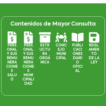
Contenidos de Mayor Consulta
PERS
PERS
ESTR
CONC
PUBLI
REGL
ONAL
ONAL
UCTU
EJO
CACI
AMEN
Y SUS
Y SUS
RA
MUNI
ONES
TO
REMU
REMU
ORGÁ
CIPAL
DIARI
DE LA
NERA
NERA
NICA
O
LEY
CIONE
CIONE
OFICI
S
S
AL
SALU
MUNI
D
CIPALI
DAD