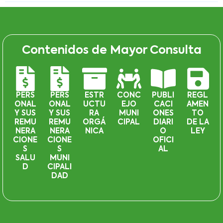
Contenidos de Mayor Consulta
PERS
PERS
ESTR
CONC
PUBLI
REGL
ONAL
ONAL
UCTU
EJO
CACI
AMEN
Y SUS
Y SUS
RA
MUNI
ONES
TO
REMU
REMU
ORGÁ
CIPAL
DIARI
DE LA
NERA
NERA
NICA
O
LEY
CIONE
CIONE
OFICI
S
S
AL
SALU
MUNI
D
CIPALI
DAD