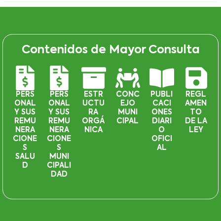
Contenidos de Mayor Consulta
PERS
PERS
ESTR
CONC
PUBLI
REGL
ONAL
ONAL
UCTU
EJO
CACI
AMEN
Y SUS
Y SUS
RA
MUNI
ONES
TO
REMU
REMU
ORGÁ
CIPAL
DIARI
DE LA
NERA
NERA
NICA
O
LEY
CIONE
CIONE
OFICI
S
S
AL
SALU
MUNI
D
CIPALI
DAD