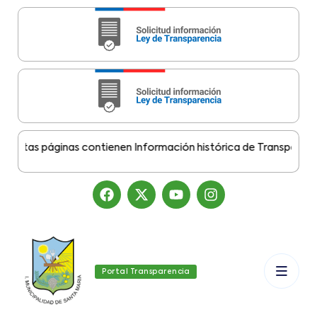
tas páginas contienen Información histórica de Transparencia M
Portal Transparencia