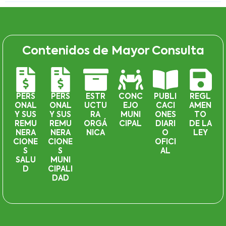
Contenidos de Mayor Consulta
PERS
PERS
ESTR
CONC
PUBLI
REGL
ONAL
ONAL
UCTU
EJO
CACI
AMEN
Y SUS
Y SUS
RA
MUNI
ONES
TO
REMU
REMU
ORGÁ
CIPAL
DIARI
DE LA
NERA
NERA
NICA
O
LEY
CIONE
CIONE
OFICI
S
S
AL
SALU
MUNI
D
CIPALI
DAD