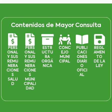
Contenidos de Mayor Consulta
PERS
PERS
ESTR
CONC
PUBLI
REGL
ONAL
ONAL
UCTU
EJO
CACI
AMEN
Y SUS
Y SUS
RA
MUNI
ONES
TO
REMU
REMU
ORGÁ
CIPAL
DIARI
DE LA
NERA
NERA
NICA
O
LEY
CIONE
CIONE
OFICI
S
S
AL
SALU
MUNI
D
CIPALI
DAD