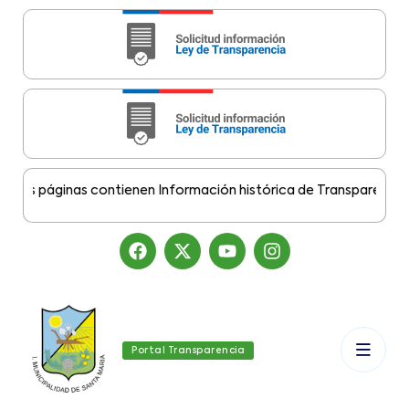
s páginas contienen Información histórica de Transparencia Mun
Portal Transparencia