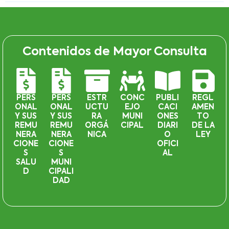
Contenidos de Mayor Consulta
PERS
PERS
ESTR
CONC
PUBLI
REGL
ONAL
ONAL
UCTU
EJO
CACI
AMEN
Y SUS
Y SUS
RA
MUNI
ONES
TO
REMU
REMU
ORGÁ
CIPAL
DIARI
DE LA
NERA
NERA
NICA
O
LEY
CIONE
CIONE
OFICI
S
S
AL
SALU
MUNI
D
CIPALI
DAD