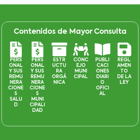
Contenidos de Mayor Consulta
PERS
PERS
ESTR
CONC
PUBLI
REGL
ONAL
ONAL
UCTU
EJO
CACI
AMEN
Y SUS
Y SUS
RA
MUNI
ONES
TO
REMU
REMU
ORGÁ
CIPAL
DIARI
DE LA
NERA
NERA
NICA
O
LEY
CIONE
CIONE
OFICI
S
S
AL
SALU
MUNI
D
CIPALI
DAD