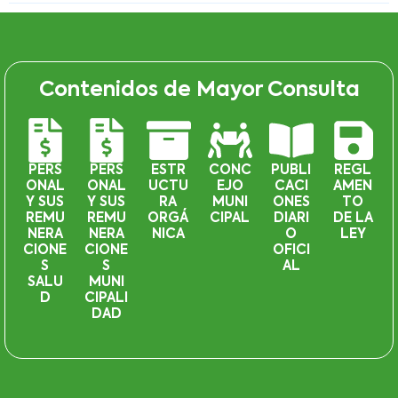
Contenidos de Mayor Consulta
PERS
PERS
ESTR
CONC
PUBLI
REGL
ONAL
ONAL
UCTU
EJO
CACI
AMEN
Y SUS
Y SUS
RA
MUNI
ONES
TO
REMU
REMU
ORGÁ
CIPAL
DIARI
DE LA
NERA
NERA
NICA
O
LEY
CIONE
CIONE
OFICI
S
S
AL
SALU
MUNI
D
CIPALI
DAD