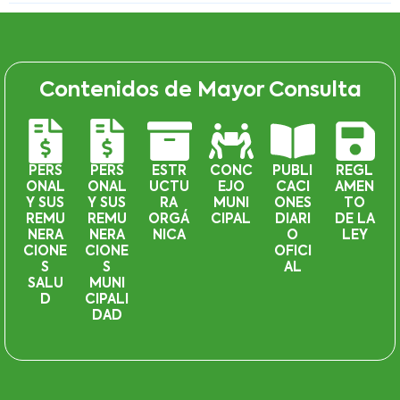
Contenidos de Mayor Consulta
PERS
PERS
ESTR
CONC
PUBLI
REGL
ONAL
ONAL
UCTU
EJO
CACI
AMEN
Y SUS
Y SUS
RA
MUNI
ONES
TO
REMU
REMU
ORGÁ
CIPAL
DIARI
DE LA
NERA
NERA
NICA
O
LEY
CIONE
CIONE
OFICI
S
S
AL
SALU
MUNI
D
CIPALI
DAD